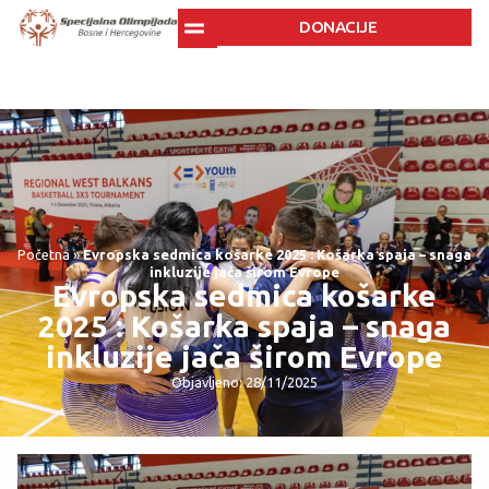
DONACIJE
Početna
»
Evropska sedmica košarke 2025 : Košarka spaja – snaga
inkluzije jača širom Evrope
Evropska sedmica košarke
2025 : Košarka spaja – snaga
inkluzije jača širom Evrope
Objavljeno: 28/11/2025