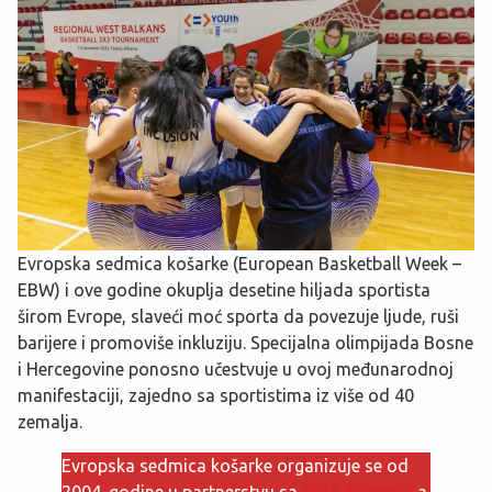
Evropska sedmica košarke (European Basketball Week –
EBW) i ove godine okuplja desetine hiljada sportista
širom Evrope, slaveći moć sporta da povezuje ljude, ruši
barijere i promoviše inkluziju. Specijalna olimpijada Bosne
i Hercegovine ponosno učestvuje u ovoj međunarodnoj
manifestaciji, zajedno sa sportistima iz više od 40
zemalja.
Evropska sedmica košarke organizuje se od