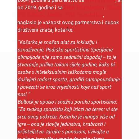
2004. godine u partnerstvu sa
FIBA Europe
, a
od 2019. godine i sa
FIBA Foundation
.
Theren
(TJ) Bullock, direktor FIBA Foundation
,
naglasio je važnost ovog partnerstva i dubok
društveni značaj košarke:
“Košarka je snažan alat za inkluziju i
osnaživanje. Podrška sportistima Specijalne
olimpijade nije samo sedmični događaj – to je
stvaranje prilika tokom cijele godine, kako bi
osobe s intelektualnim teškoćama mogle
doživjeti radost sporta, graditi samopouzdanje
i povezati se kroz vrijednosti koje naš sport
nosi.”
Bullock je uputio i snažnu poruku sportistima:
“Za svakog sportistu koji izlazi na teren: vi ste
srce ovog pokreta. Košarka je mnogo više od
igre – ona je slavlje jedinstva, hrabrosti i
prijateljstva. Igrajte s ponosom, uživajte u