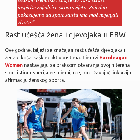
svakom trenutku i znajte da vaša strast
inspiriše zajednice širom svijeta. Zajedno
pokazujemo da sport zaista ima moć mijenjati
živote.”
Rast učešća žena i djevojaka u EBW
Ove godine, bilježi se značajan rast učešća djevojaka i
žena u košarkaškim aktivnostima. Timovi
Euroleague
Women
nastavljaju sa praksom otvaranja svojih terena
sportistima Specijalne olimpijade, podržavajući inkluziju i
afirmaciju ženskog sporta.