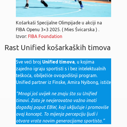
Košarkaši Specijalne Olimpijade u akciji na
FIBA ​​Openu 3×3 2025. ( Mies Švicarska ) .
Izvor:
FIBA ​​Foundation
Rast Unified košarkaških timova
Sve veći broj
Unified timova
, u kojima
zajedno igraju sportisti s i bez intelektualnih
teškoća, obilježiće ovogodišnji program.
Unified partner iz Finske, Amira Nyibong, ističe
“Mnogi još uvijek ne znaju šta su Unified
timovi. Zato je nevjerovatno važno imati
događaj poput EBW, koji uključuje i promoviše
ovaj koncept. To mijenja percepciju ljudi i
otvara vrata novim generacijama sportista.”