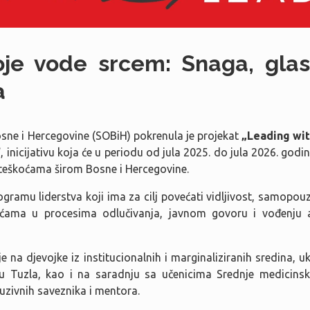
oje vode srcem: Snaga, glas 
a
osne i Hercegovine (SOBiH) pokrenula je projekat
„Leading wit
“
, inicijativu koja će u periodu od jula 2025. do jula 2026. god
m teškoćama širom Bosne i Hercegovine.
ogramu liderstva koji ima za cilj povećati vidljivost, samopou
oćama u procesima odlučivanja, javnom govoru i vođenju a
e na djevojke iz institucionalnih i marginaliziranih sredina, u
 Tuzla, kao i na saradnju sa učenicima Srednje medicinske
luzivnih saveznika i mentora.