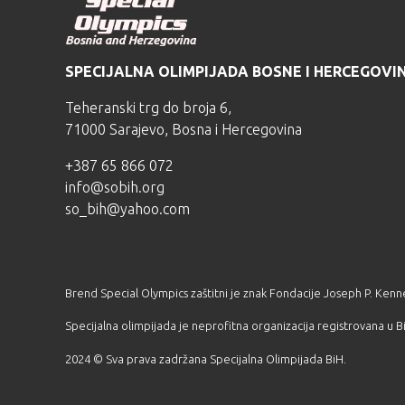
SPECIJALNA OLIMPIJADA BOSNE I HERCEGOVI
Teheranski trg do broja 6,
71000 Sarajevo, Bosna i Hercegovina
+387 65 866 072
info@sobih.org
so_bih@yahoo.com
Brend Special Olympics zaštitni je znak Fondacije Joseph P. Kenn
Specijalna olimpijada je neprofitna organizacija registrovana u
2024 © Sva prava zadržana Specijalna Olimpijada BiH.