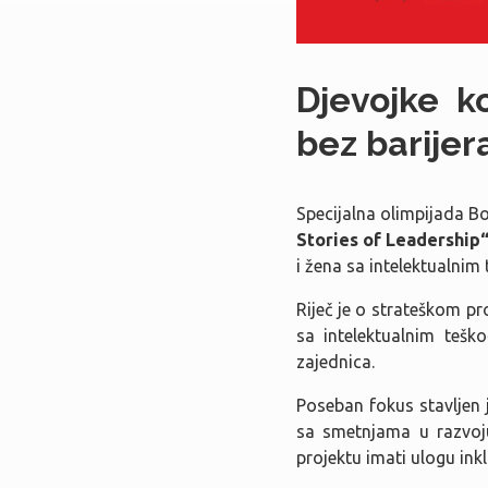
Djevojke k
bez barijer
Specijalna olimpijada B
Stories of Leadership
i žena sa intelektualni
Riječ je o strateškom pr
sa intelektualnim tešk
zajednica.
Poseban fokus stavljen j
sa smetnjama u razvoju
projektu imati ulogu ink