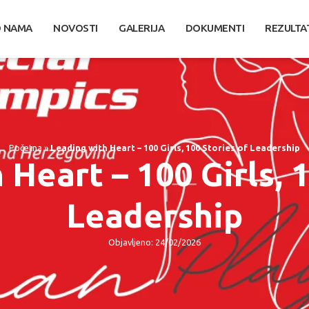
 NAMA
NOVOSTI
GALERIJA
DOKUMENTI
REZULTA
Početna
»
Leading with Heart – 100 Girls, 100 Stories of Leadership
Heart – 100 Girls, 
Leadership
Objavljeno: 24/02/2026