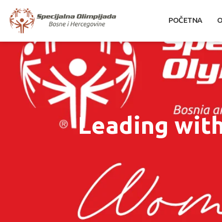
POČETNA
O
Leading with 