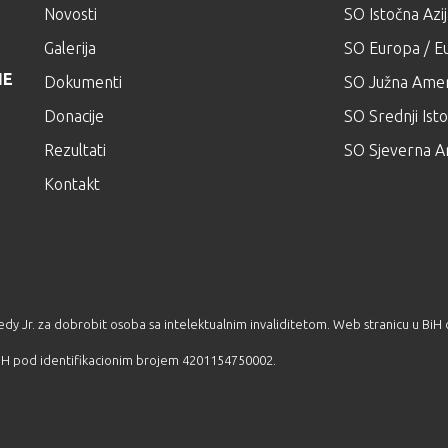
Novosti
SO Istočna Azi
Galerija
SO Europa / Eu
NE
Dokumenti
SO Južna Amer
Donacije
SO Srednji Isto
Rezultati
SO Sjeverna A
Kontakt
edy Jr. za dobrobit osoba sa intelektualnim invaliditetom. Web stranicu u Bi
 BiH pod identifikacionim brojem 4201154750002.