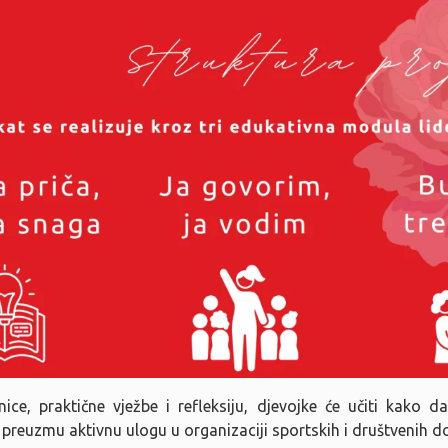
nice, praktične vježbe i refleksiju, djevojke će učiti kako 
preuzmu aktivnu ulogu u organizaciji sportskih i društvenih d