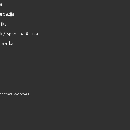
ja
roazija
ika
k / Sjeverna Afrika
merika
H održava
Workbee
.