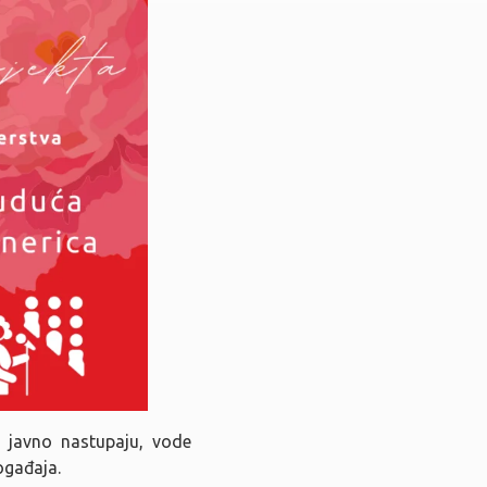
da javno nastupaju, vode
ogađaja.