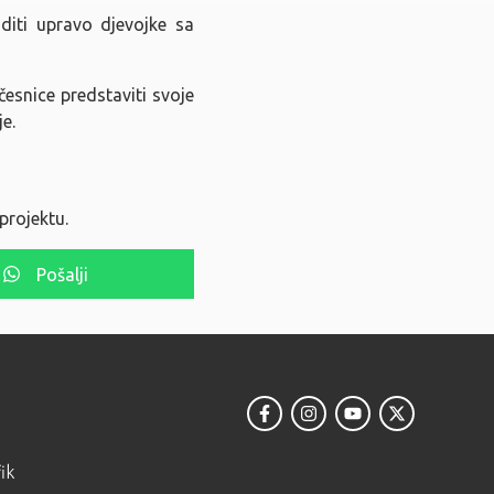
oditi upravo djevojke sa
učesnice predstaviti svoje
je.
projektu.
Pošalji
ik