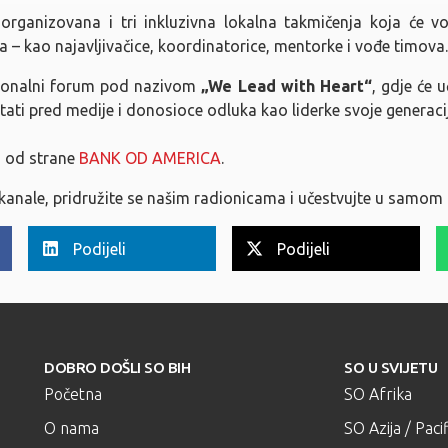
organizovana i tri inkluzivna lokalna takmičenja koja će v
 – kao najavljivačice, koordinatorice, mentorke i vođe timova.
cionalni forum pod nazivom
„We Lead with Heart“
, gdje će 
 stati pred medije i donosioce odluka kao liderke svoje generaci
n od strane
BANK OD AMERICA
.
kanale, pridružite se našim radionicama i učestvujte u samom 
Podijeli
Podijeli
DOBRO DOŠLI SO BIH
SO U SVIJETU
Početna
SO Afrika
O nama
SO Azija / Pacif