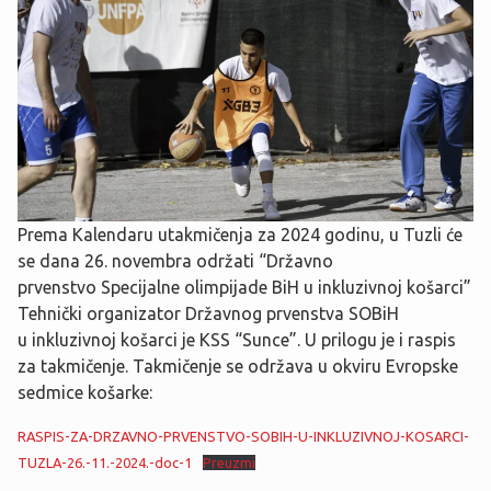
Prema Kalendaru utakmičenja za 2024 godinu, u Tuzli će
se dana 26. novembra održati “Državno
prvenstvo Specijalne olimpijade BiH u inkluzivnoj košarci”
Tehnički organizator Državnog prvenstva SOBiH
u inkluzivnoj košarci je KSS “Sunce”. U prilogu je i raspis
za takmičenje. Takmičenje se održava u okviru Evropske
sedmice košarke:
RASPIS-ZA-DRZAVNO-PRVENSTVO-SOBIH-U-INKLUZIVNOJ-KOSARCI-
TUZLA-26.-11.-2024.-doc-1
Preuzmi