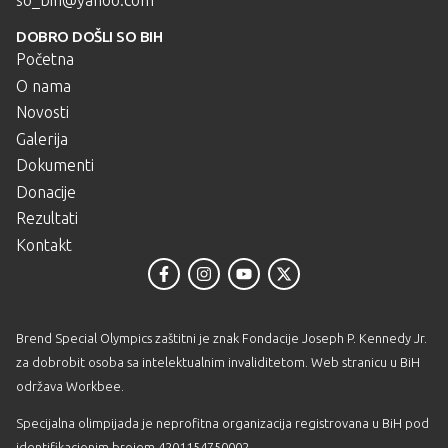
so_bih@yahoo.com
DOBRO DOŠLI SO BIH
Početna
O nama
Novosti
Galerija
Dokumenti
Donacije
Rezultati
Kontakt
Brend Special Olympics zaštitni je znak Fondacije Joseph P. Kennedy Jr.
za dobrobit osoba sa intelektualnim invaliditetom. Web stranicu u BiH
održava
Workbee
.
Specijalna olimpijada je neprofitna organizacija registrovana u BiH pod
identifikacionim brojem 4201154750002.