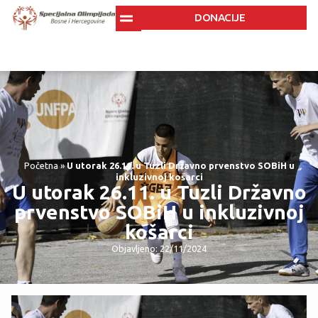
DONACIJE
Početna
»
U utorak 26.11. u Tuzli Državno prvenstvo SOBiH u
inkluzivnoj košarci
U utorak 26.11. u Tuzli Državno
prvenstvo SOBiH u inkluzivnoj
košarci
Objavljeno: 22/11/2024