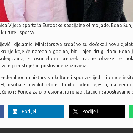
nica Vijeća sportaša Europske specijalne olimpijade, Edna Šunji
kulture i sporta.
jević i djelatnici Ministarstva srdačno su dočekali novu djelat
ružje koje će narednih godina, biti i njen drugi dom. Edna
olegicama, s osmijehom preuzela radne obveze te pok
u svim predstojećim poslovnim izazovima.
Federalnog ministarstva kulture i sporta slijediti i druge insit
FBiH, osoba s invaliditetom dobila radno mjesto, na neod
učeno iz Fonda za profesionalnu rehabilitaciju i zapošljavanje 
Podijeli
Podijeli