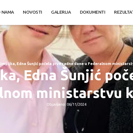
 NAMA
NOVOSTI
GALERIJA
DOKUMENTI
REZULTA
limpijka, Edna Šunjić počela prve radne dane u Federalnom ministarstv
jka, Edna Šunjić poč
nom ministarstvu k
Objavljeno: 06/11/2024