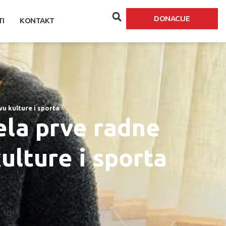
DONACIJE
TI
KONTAKT
u kulture i sporta
ela prve radne
ulture i sporta