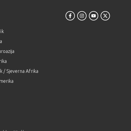
ik
ja
roazija
ika
k / Sjeverna Afrika
merika