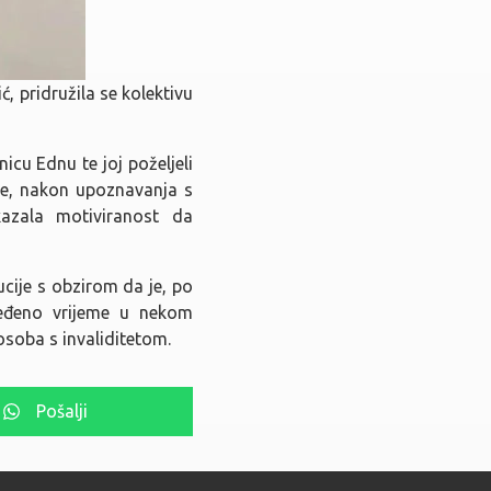
ć, pridružila se kolektivu
nicu Ednu te joj poželjeli
 je, nakon upoznavanja s
azala motiviranost da
ucije s obzirom da je, po
ređeno vrijeme u nekom
osoba s invaliditetom.
Pošalji