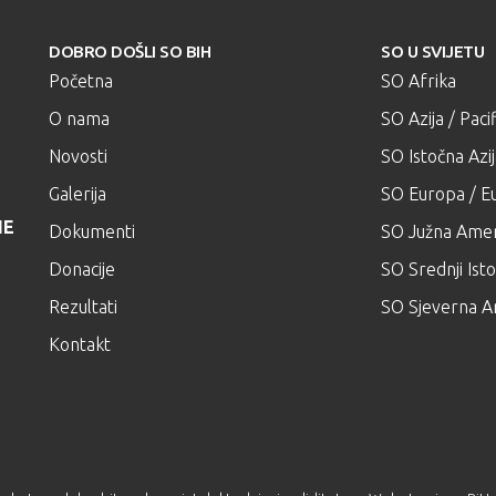
DOBRO DOŠLI SO BIH
SO U SVIJETU
Početna
SO Afrika
O nama
SO Azija / Pacif
Novosti
SO Istočna Azi
Galerija
SO Europa / Eu
NE
Dokumenti
SO Južna Amer
Donacije
SO Srednji Isto
Rezultati
SO Sjeverna A
Kontakt