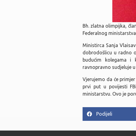
Bh. zlatna olimpijka, čla
Federalnog ministarstva 
Ministirca Sanja Vlaisavl
dobrodošlicu u radno ok
budućim kolegama i k
ravnopravno sudjeluje 
Vjerujemo da će primjer 
prvi put u povijesti 
ministarstvu. Ovo je por
Podijeli