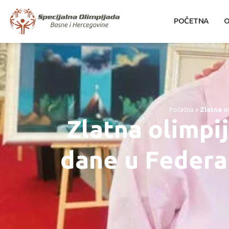
POČETNA
O
Početna
»
Zlatna o
Zlatna olimpi
dane u Federal