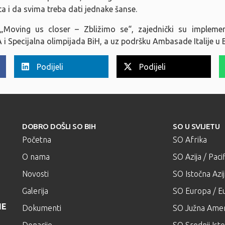
ta i da svima treba dati jednake šanse.
Moving us closer – Zbližimo se“, zajednički su implement
 i Specijalna olimpijada BiH, a uz podršku Ambasade Italije u B
Podijeli
Podijeli
DOBRO DOŠLI SO BIH
SO U SVIJETU
Početna
SO Afrika
O nama
SO Azija / Pacif
Novosti
SO Istočna Azi
Galerija
SO Europa / Eu
NE
Dokumenti
SO Južna Amer