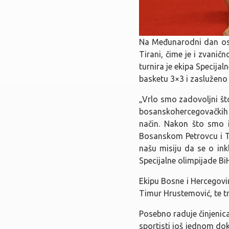
Na Međunarodni dan osob
Tirani, čime je i zvani
turnira je ekipa Specija
basketu 3×3 i zasluženo p
„Vrlo smo zadovoljni št
bosanskohercegovačkih g
način. Nakon što smo ig
Bosanskom Petrovcu i Tuz
našu misiju da se o inkl
Specijalne olimpijade Bi
Ekipu Bosne i Hercegovin
Timur Hrustemović, te t
Posebno raduje činjenic
sportisti još jednom do