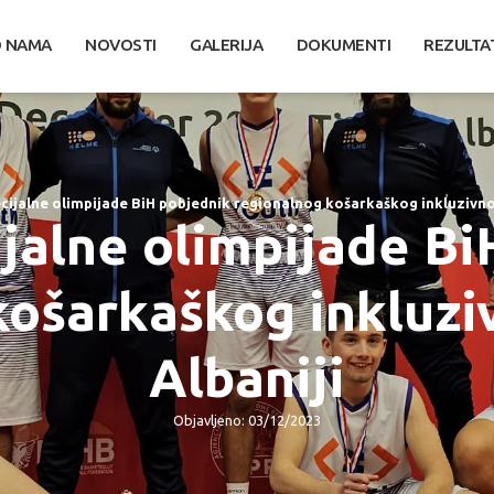
 NAMA
NOVOSTI
GALERIJA
DOKUMENTI
REZULTA
cijalne olimpijade BiH pobjednik regionalnog košarkaškog inkluzivnog
ijalne olimpijade Bi
košarkaškog inkluziv
Albaniji
Objavljeno: 03/12/2023