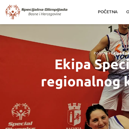
POČETNA
O
Početna
»
Ekipa Spe
Ekipa Spec
regionalnog 