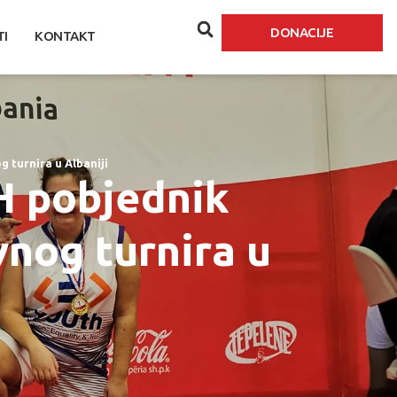
DONACIJE
TI
KONTAKT
 turnira u Albaniji
H pobjednik
nog turnira u