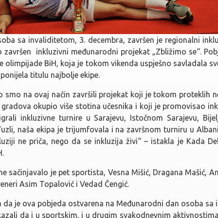
a sa invaliditetom, 3. decembra, završen je regionalni inkluz
čno završen inkluzivni međunarodni projekat „Zbližimo se“. Po
lne olimpijade BiH, koja je tokom vikenda uspješno savladala s
onijela titulu najbolje ekipe.
o smo na ovaj način završili projekat koji je tokom proteklih 
radova okupio više stotina učesnika i koji je promovisao inkl
rali inkluzivne turnire u Sarajevu, Istočnom Sarajevu, Bijelj
li, naša ekipa je trijumfovala i na završnom turniru u Albani
uziji ne priča, nego da se inkluzija živi“ – istakla je Kada Del
H.
e sačinjavalo je pet sportista, Vesna Mišić, Dragana Mašić, Am
reneri Asim Topalović i Vedad Čengić.
a da je ova pobjeda ostvarena na Međunarodni dan osoba sa in
kazali da i u sportskim, i u drugim svakodnevnim aktivnostim