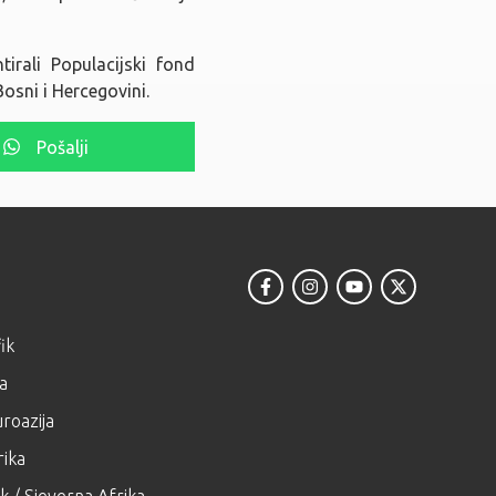
irali Populacijski fond
osni i Hercegovini.
Pošalji
ik
ja
roazija
ika