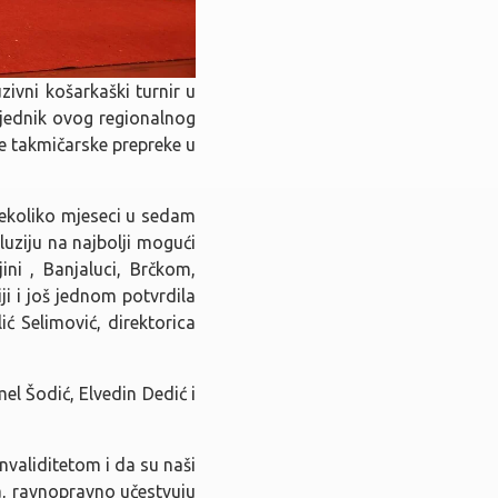
ivni košarkaški turnir u
bjednik ovog regionalnog
ve takmičarske prepreke u
nekoliko mjeseci u sedam
uziju na najbolji mogući
ini , Banjaluci, Brčkom,
ji i još jednom potvrdila
ić Selimović, direktorica
el Šodić, Elvedin Dedić i
validitetom i da su naši
a, ravnopravno učestvuju