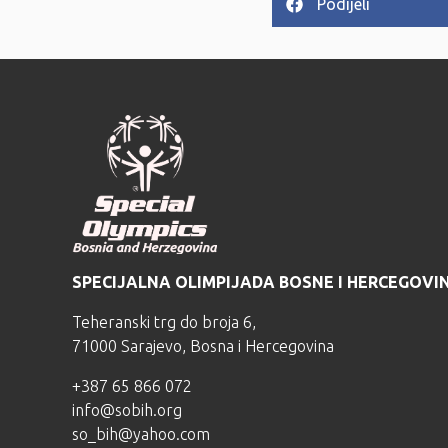
Podijeli
SPECIJALNA OLIMPIJADA BOSNE I HERCEGOVI
Teheranski trg do broja 6,
71000 Sarajevo, Bosna i Hercegovina
+387 65 866 072
info@sobih.org
so_bih@yahoo.com