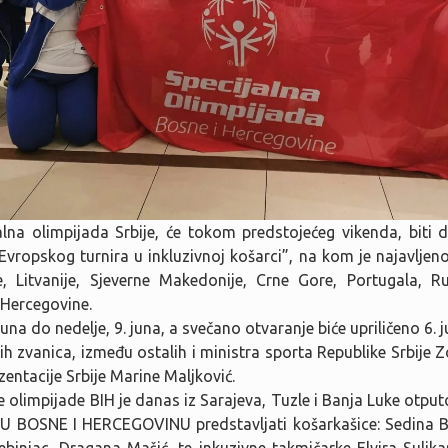
jalna olimpijada Srbije, će tokom predstojećeg vikenda, bit
vropskog turnira u inkluzivnoj košarci”, na kom je najavljeno
, Litvanije, Sjeverne Makedonije, Crne Gore, Portugala, R
i Hercegovine.
una do nedelje, 9. juna, a svečano otvaranje biće upriličeno 6. 
nih zvanica, između ostalih i ministra sporta Republike Srbije Z
entacije Srbije Marine Maljković.
e olimpijade BIH je danas iz Sarajeva, Tuzle i Banja Luke otput
BOSNE I HERCEGOVINU predstavljati košarkašice: Sedina Br
binjac, Dragana Mašić, te inkuzivne takmičarke Elvira Suljk