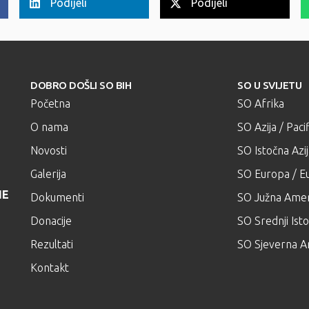
Podijeli
Podijeli
DOBRO DOŠLI SO BIH
SO U SVIJETU
Početna
SO Afrika
O nama
SO Azija / Pacif
Novosti
SO Istočna Azi
Galerija
SO Europa / Eu
NE
Dokumenti
SO Južna Amer
Donacije
SO Srednji Isto
Rezultati
SO Sjeverna A
Kontakt