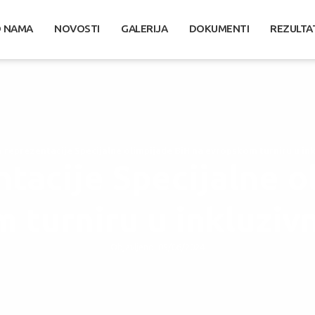
 NAMA
NOVOSTI
GALERIJA
DOKUMENTI
REZULTA
 reprezentacije Specijalne olimpijade BiH na evropskom turniru u ink
tacije Specijalne o
 turniru u inkluzivn
Objavljeno: 05/06/2024