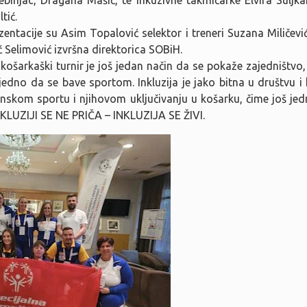
tić.
entacije su Asim Topalović selektor i treneri Suzana Miličević
ć Selimović izvršna direktorica SOBiH.
 košarkaški turnir je još jedan način da se pokaže zajedništvo
dno da se bave sportom. Inkluzija je jako bitna u društvu i k
nskom sportu i njihovom uključivanju u košarku, čime još j
NKLUZIJI SE NE PRIČA – INKLUZIJA SE ŽIVI.