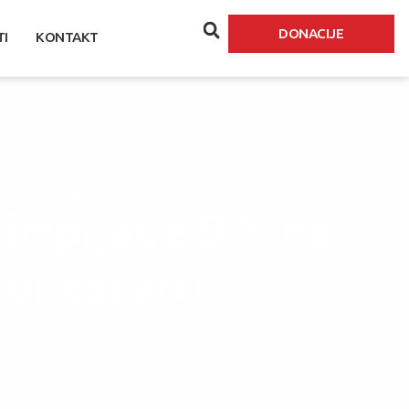
DONACIJE
TI
KONTAKT
luzivnoj košarci
limpijade BiH na
oj košarci