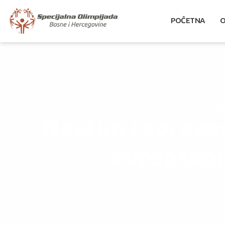
POČETNA
O
Početna
»
Nastup
Nastup reprezen
evropskom