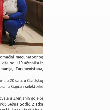
i domaćini međunarodnog
 više od 110 učesnika iz
umunije, Turkmenistana,
juna u 20 sati, u Gradskoj
orana Gajića i selektorke
ovala u Zrenjanin gdje će
kić Selma Šodić, Zlatka
anović, Adna Hadžiabdić,