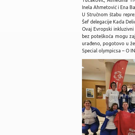
Inela Ahmetović i Ena Bal
U Stručnom štabu reprez
Šef delegacije Kada Deli
Ovaj Evropski inkluzivni
bez poteškoća mogu zaje
urađeno, pogotovo u že
Special olympicsa – O I