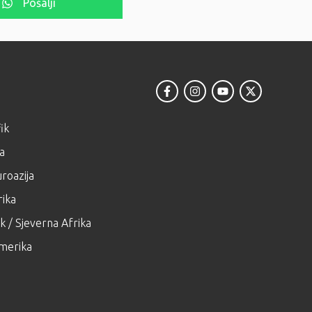
Pošalji
ik
ja
roazija
ika
k / Sjeverna Afrika
merika