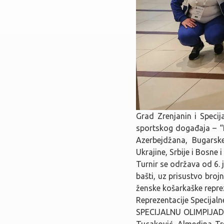
Grad Zrenjanin i Speci
sportskog događaja – “E
Azerbejdžana, Bugarske
Ukrajine, Srbije i Bosne 
Turnir se održava od 6. j
bašti, uz prisustvo broj
ženske košarkaške reprez
Reprezentacije Specijaln
SPECIJALNU OLIMPIJADU 
Tucaković, Almedina Tre