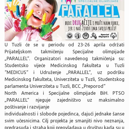
U Tuzli će se u periodu od 23-26 aprila održati
Prijateljskom takmičenju Specijalne olimpijade
„PARALLEL“.
Organizatori navedenog takmičenja su:
Studentsko vijeće Medicinskog fakulteta u Tuzli
“MEDICUS“ i Udruženje „PARALLEL“, uz podršku
Medicinskog fakulteta, Univerziteta u Tuzli, Studentskog
parlamenta Univerziteta u Tuzli, BCC „Preporod“
North America i Specijalne olimpijade BiH. PTSO
„PARALLEL“ njeguje zajedništvo uz maksimalno
poštivanje i razvijanje
individualnosti i slobode pojedinca, dajući jednake šanse
svim učesnicima. Cilj projekta je smanjiti nivo neznanja,
predrasuda i straha koji preovladava u društvu kada su u